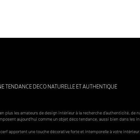
ARLS OF NATURE
CHARTER OF ETHICS AND CSR
IMAGES
Wild In
S
IDEAS & SUGGESTIONS
SPECIAL REQUESTS
RE
UNE TENDANCE DECO NATURELLE ET AUTHENTIQUE
 en plus les amateurs de design intérieur à la recherche d’authenticité, de 
’imposent aujourd’hui comme un objet déco tendance, aussi bien dans les i
 cerf apportent une touche décorative forte et intemporelle à votre intérieur