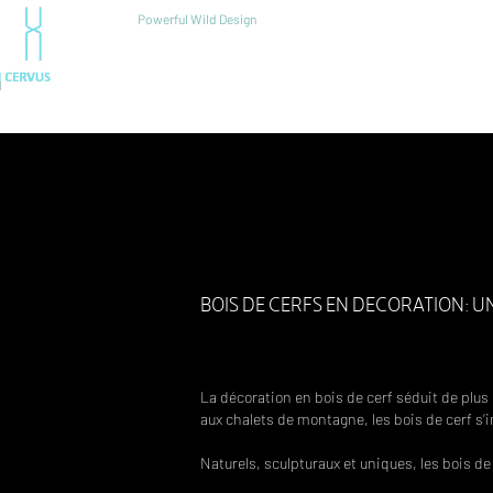
Powerful Wild Design
WELCOME
PE
RESOURCE
N
BOIS DE CERFS EN DECORATION: 
La décoration en bois de cerf séduit de plus
aux chalets de montagne, les bois de cerf s
Naturels, sculpturaux et uniques, les bois de