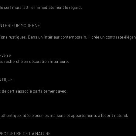
 de cerf mural attire immédiatement le regard.
INTERIEUR MODERNE
tions rustiques. Dans un intérieur contemporain, il crée un contraste élégan
 verre
ès recherché en décoration intérieure.
NTIQUE
s de cerf s’associe parfaitement avec :
authentique, idéale pour les maisons et appartements à l’esprit naturel.
PECTUEUSE DE LA NATURE