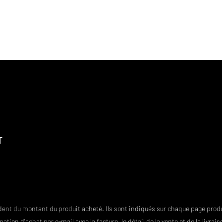
RLES DE LA NATURE
CHARTE D'ETHIQUE & RSE
IMAGES
Wild In
S
IDEES & SUGGESTIONS
DEMANDES PARTICULIERES
R
T
t du montant du produit acheté. Ils sont indiqués sur chaque page produi
tion d'achat par e-mail avec la facture, le détail de la vente et de la livrais