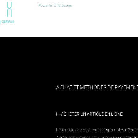
Powerful Wild Design
ACCUEIL
PE
RESSOURCE
N
ACHAT ET METHODES DE PAYEMEN
I - ACHETER UN ARTICLE EN LIGNE​​
Les modes de payement disponibles dépenden
​Après le payement, vous recevrez une confirma