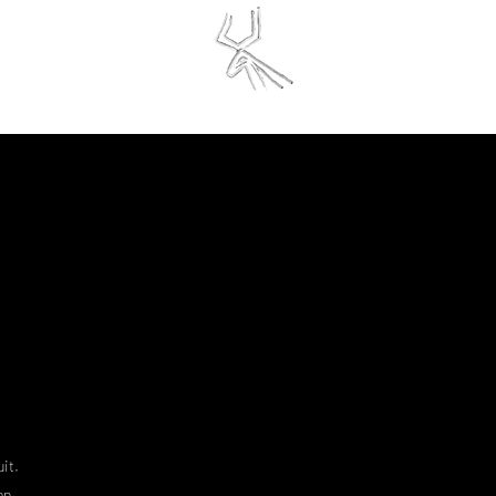
finite Initiative
ESERVATIONS
t.​
on.