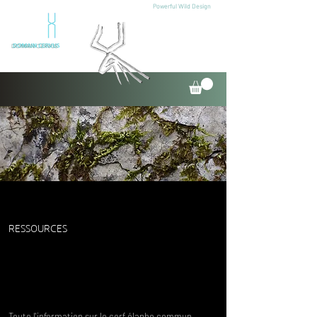
Powerful Wild Design
DOMAIN CERVUS
RESSOURCES
Toute l'information sur le cerf élaphe commun