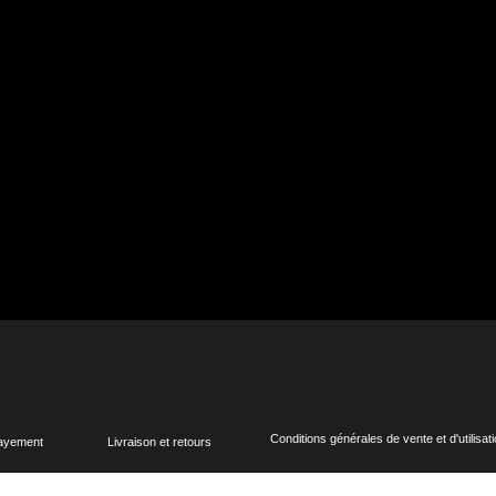
Conditions générales de vente et d'utilisat
payement
Livraison et retours
© Copyright 2021-2026 DOMAIN CERVUS. Tous droits réservés.