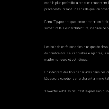
est à la plus petite (b), alors elles respecte
précédents, créant une spirale que l’on observ
Dans l’Égypte antique, cette proportion étai
surnaturelle. Leur architecture, inspirée de ce
Les bois de cerfs sont bien plus que de simpl
du nombre d’or. Leurs courbes élégantes, iss
mathématiques et esthétique.
En intégrant des bois de cervidés dans des 
bâtisseurs égyptiens cherchaient à immortalis
"Powerful Wild Design", c’est l’expression d’