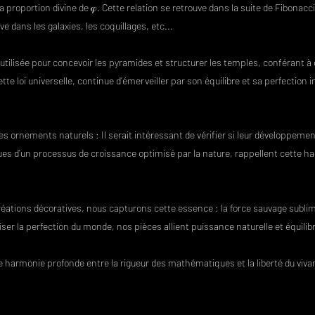
nt la proportion divine de 𝜑. Cette relation se retrouve dans la suite de Fibo
e dans les galaxies, les coquillages, etc...
t utilisée pour concevoir les pyramides et structurer les temples, conféra
tte loi universelle, continue d’émerveiller par son équilibre et sa perfection 
es ornements naturels : Il serait intéressant de vérifier si leur développem
ues d’un processus de croissance optimisé par la nature, rappellent cette h
créations décoratives, nous capturons cette essence : la force sauvage subl
er la perfection du monde, nos pièces allient puissance naturelle et équilib
une harmonie profonde entre la rigueur des mathématiques et la liberté du viv