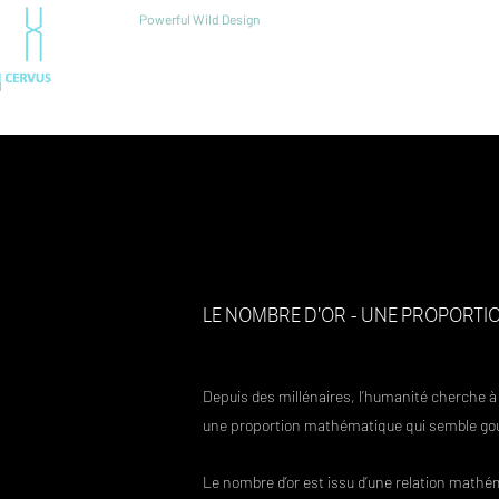
Powerful Wild Design
ACCUEIL
PE
RESSOURCE
N
LE NOMBRE D'OR - UNE PROPORTI
Depuis des millénaires, l’humanité cherche à p
une proportion mathématique qui semble gouve
Le nombre d’or est issu d’une relation mathém