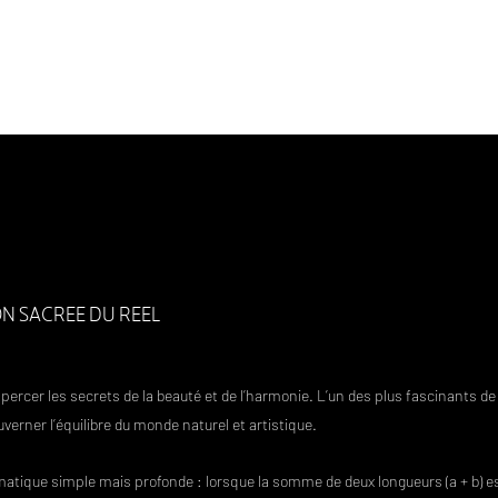
RLES DE LA NATURE
CHARTE D'ETHIQUE & RSE
IMAGES
Wild In
S
IDEES & SUGGESTIONS
DEMANDES PARTICULIERES
R
ON SACREE DU REEL
ercer les secrets de la beauté et de l’harmonie. L’un des plus fascinants de c
rner l’équilibre du monde naturel et artistique.
atique simple mais profonde : lorsque la somme de deux longueurs (a + b) est