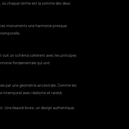
nacci, où chaque terme est la somme des deux
nt à ces monuments une harmonie presque
intemporelle.
ent suit un schéma cohérent avec les principes
armonie fondamentale qui unit
imée par une géométrie ancestrale. Comme les
re intemporel avec réalisme et rareté.
ant. Une beauté brute, un design authentique.